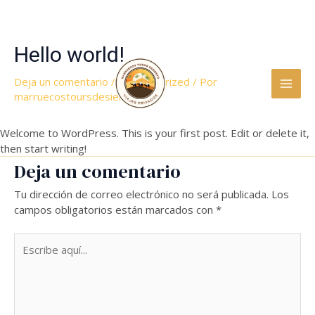
Ir
Hello world!
MAI
al
contenido
ME
Deja un comentario
/
Uncategorized
/ Por
marruecostoursdesierto
Welcome to WordPress. This is your first post. Edit or delete it,
then start writing!
Deja un comentario
Tu dirección de correo electrónico no será publicada.
Los
campos obligatorios están marcados con
*
Escribe
aquí...