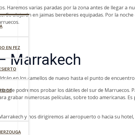
os. Haremos varias paradas por la zona antes de llegar a nu
to. Se alojarán en jaimas bereberes equipadas. Por la noche
arruecos.
A
DO EN FEZ
 – Marrakech
ESIERTO
ldrán en los camellos de nuevo hasta el punto de encuentro 
a donde podremos probar los dátiles del sur de Marruecos.
TO DE
ara grabar numerosas películas, sobre todo americanas. Es p
Marrakech y nos dirigiremos al aeropuerto o hacia su hotel,
 MERZOUGA