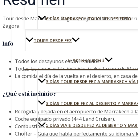
Tour desde Marrakech a Zagora, viajes del desierto, Marru
6 DÍAS MARRAKECH TOUR DEL DESIERTO
Zagora
TOURS DESDE FEZ
Info
Todos los desayunos están incluidos.
ALTERNAR MENÚ
Todas las cenas están incluidas (salvo la cena de Marr
La comida el día de la vuelta en el desierto, en casa de
3 DÍAS TOUR DESDE FEZ A MARRAKECH VÍA
¿Qué está incluido?
3 DÍAS TOUR DE FEZ AL DESIERTO Y MARRA
Recogida y dejada en el aeropuerto de Marrakech a la
Coche equipado privado (4×4 Land Cruiser).
5 DÍAS VIAJE DESDE FEZ AL DESIERTO Y MA
Combustible.
Choffer – Guía que habla perfectamente su idioma y l