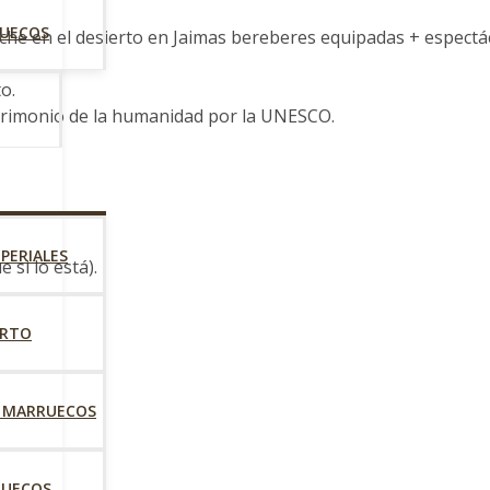
RUECOS
noche en el desierto en Jaimas bereberes equipadas + espectá
o.
atrimonio de la humanidad por la UNESCO.
MPERIALES
 si lo está).
ERTO
DE MARRUECOS
RUECOS