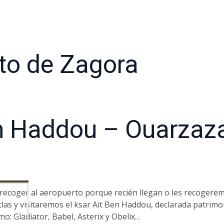
to de Zagora
n Haddou – Ouarzaza
recoger al aeropuerto porque recién llegan o les recogere
tlas y visitaremos el ksar Ait Ben Haddou, declarada patri
o: Gladiator, Babel, Asterix y Obelix…