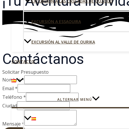
¡Tu Aventura Inolvid
EXCURSIÓN A LAS CASCADAS DE OUZOUD
EXCURSIÓN A ESSAOUIRA
EXCURSIÓN AL VALLE DE OURIKA
Contáctanos
CONTACTO
Solicitar Presupuesto
Nombre
*
Email
*
Teléfono
*
ALTERNAR MENÚ
Ciudad
Mensaje
*