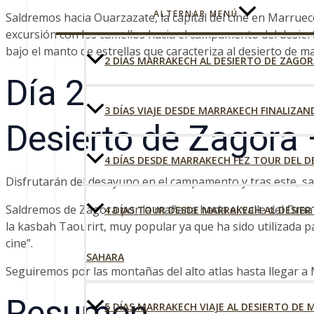
ALTERNAR MENÚ
Saldremos hacia Ouarzazate, la capital del cine en Marruec
excursión con los camellos hacia el campamento del desier
bajo el manto de estrellas que caracteriza al desierto de m
2 DÍAS MARRAKECH AL DESIERTO DE ZAGOR
Día 2
3 DÍAS VIAJE DESDE MARRAKECH FINALIZAN
Desierto de Zagora
4 DÍAS DESDE MARRAKECH FEZ TOUR DEL D
Disfrutarán del desayuno en el campamento y tras este, sa
Saldremos de Zagora por la mañana hacia el valle del Dra
4 DÍAS TOUR DESDE MARRAKECH AL DESIER
la kasbah Taourirt, muy popular ya que ha sido utilizada p
cine”.
SAHARA
Seguiremos por las montañas del alto atlas hasta llegar a 
Resumen
5 DÍAS MARRAKECH VIAJE AL DESIERTO DE