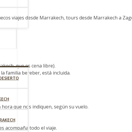
ecos viajes desde Marrakech, tours desde Marrakech a Zagor
akech, que es cena libre).
 la familia bereber, está incluida.
 DESIERTO
KECH
 hora que nos indiquen, según su vuelo.
RRAKECH
es acompaña todo el viaje.