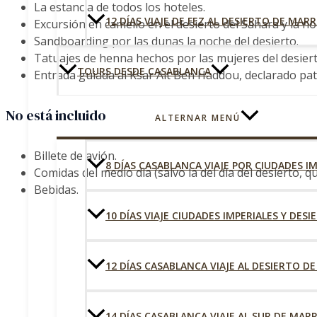
La estancia de todos los hoteles.
12 DÍAS VIAJE DE FEZ AL DESIERTO DE MAR
Excursión en camello en el desierto del Sahara y la 
Sandboarding por las dunas la noche del desierto.
Tatuajes de henna hechos por las mujeres del desiert
TOURS DESDE CASABLANCA
Entrada guiada al Ksar Aït Ben Haddou, declarado p
No está incluido
ALTERNAR MENÚ
Billete de avión.
8 DÍAS CASABLANCA VIAJE POR CIUDADES I
Comidas del medio día (salvo la del día del desierto, que
Bebidas.
10 DÍAS VIAJE CIUDADES IMPERIALES Y DESI
12 DÍAS CASABLANCA VIAJE AL DESIERTO 
14 DÍAS CASABLANCA VIAJE AL SUR DE MAR