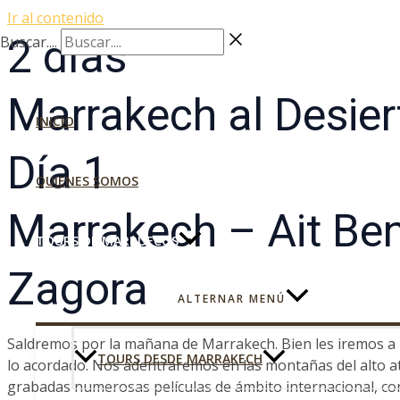
Ir al contenido
2 días
Buscar....
Marrakech al Desier
INICIO
Día 1
QUIENES SOMOS
Marrakech – Ait Be
TOURS DE MARRUECOS
Zagora
ALTERNAR MENÚ
Saldremos por la mañana de Marrakech. Bien les iremos a 
TOURS DESDE MARRAKECH
lo acordado. Nos adentraremos en las montañas del alto a
grabadas numerosas películas de ámbito internacional, com