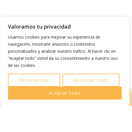
Valoramos tu privacidad
1 DÍA
Usamos cookies para mejorar su experiencia de
EXCURSIÓN A ESSAOUIRA
navegación, mostrarle anuncios o contenidos
personalizados y analizar nuestro tráfico. Al hacer clic en
“Aceptar todo” usted da su consentimiento a nuestro uso
de las cookies.
Personalizar
Rechazar todo
HAOUZ - CHICHAOUA - SIDI
Aceptar todo
MOKHTAR - EL BOSQUE DE LOS
ÁRBOLES DE ARGAN
A la hora y punto acordado con ustedes, les