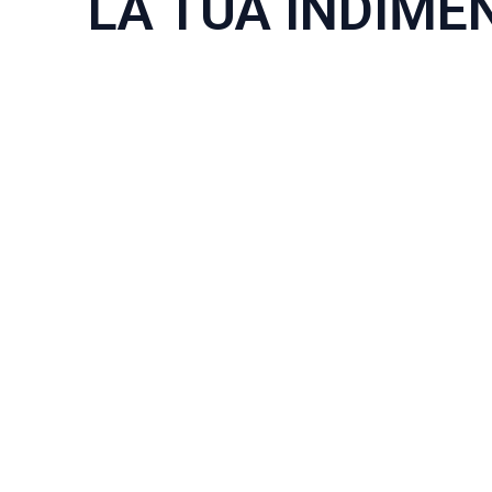
LA TUA INDIME
ESCURSIONE
DA MARRAKECH