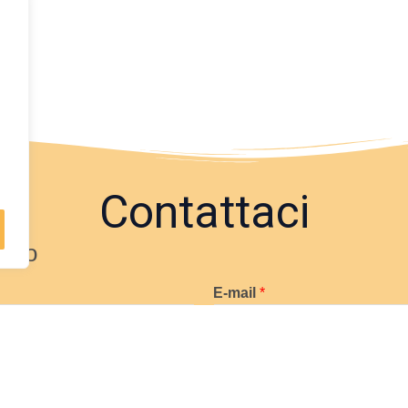
DELL'OURIKA
Contattaci
tivo
E-mail
*
Città